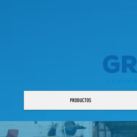
1048296665037963 1048296665037963
PRODUCTOS