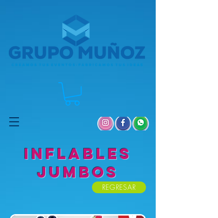
1048296665037963 1048296665037963
INFLABLES
jumbos
REGRESAR